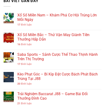
BÀI VIẾT GẦN ĐÂY
Xổ Số Miền Nam – Khám Phá Cơ Hội Trúng Lớn
Mỗi Ngày
17
Bình luận
Xổ Số Miền Bắc – Thử Vận May Giành Tiền
Thưởng Hấp Dẫn
16
Bình luận
Saba Sports – Sảnh Cược Thể Thao Thịnh Hành
Trên Thị Trường
17
Bình luận
Kèo Phạt Góc – Bí Kíp Đặt Cược Bách Phát Bách
Trúng Tại J88
20
Bình luận
Trải Nghiệm Baccarat J88 – Game Bài Đổi
Thưởng Đỉnh Cao
21
Bình luận