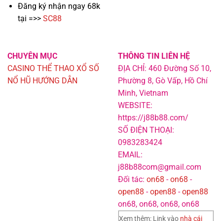
Đăng ký nhận ngay 68k
tại =>>
SC88
CHUYÊN MỤC
THÔNG TIN LIÊN HỆ
CASINO
THỂ THAO
XỔ SỐ
ĐỊA CHỈ: 460 Đường Số 10,
NỔ HŨ
HƯỚNG DẪN
Phường 8, Gò Vấp, Hồ Chí
Minh, Vietnam
WEBSITE:
https://j88b88.com/
SỐ ĐIỆN THOẠI:
0983283424
EMAIL:
j88b88com@gmail.com
Đối tác:
on68
-
on68
-
open88
-
open88
-
open88
on68
,
on68
,
on68
,
on68
Xem thêm: Link vào
nhà cái