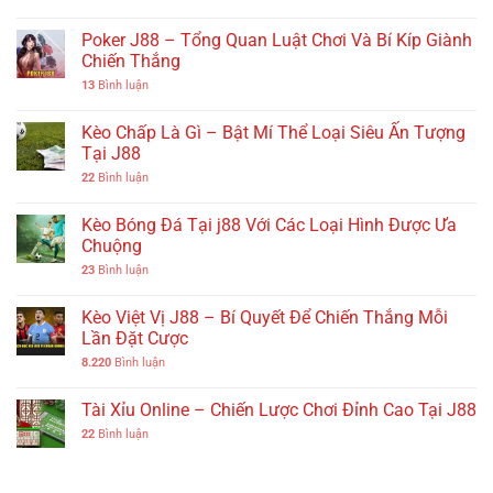
Poker J88 – Tổng Quan Luật Chơi Và Bí Kíp Giành
Chiến Thắng
13
Bình luận
Kèo Chấp Là Gì – Bật Mí Thể Loại Siêu Ấn Tượng
Tại J88
22
Bình luận
Kèo Bóng Đá Tại j88 Với Các Loại Hình Được Ưa
Chuộng
23
Bình luận
Kèo Việt Vị J88 – Bí Quyết Để Chiến Thắng Mỗi
Lần Đặt Cược
8.220
Bình luận
Tài Xỉu Online – Chiến Lược Chơi Đỉnh Cao Tại J88
22
Bình luận