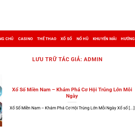
NG CHỦ
CASINO
THỂ THAO
XỔ SỐ
NỔ HŨ
KHUYẾN MÃI
HƯỚNG
LƯU TRỮ TÁC GIẢ:
ADMIN
Xổ Số Miền Nam – Khám Phá Cơ Hội Trúng Lớn Mỗi
Ngày
Xổ Số Miền Nam – Khám Phá Cơ Hội Trúng Lớn Mỗi Ngày Xổ số [...]