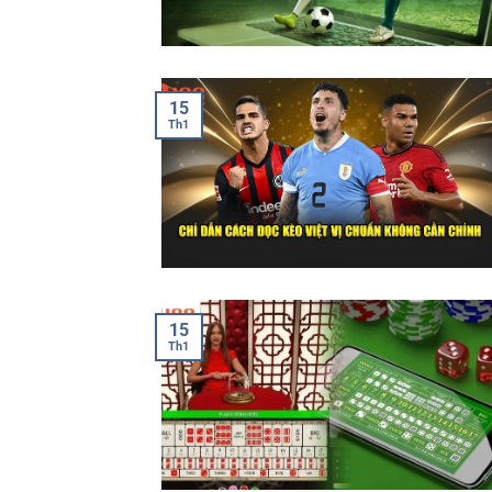
15
Th1
15
Th1