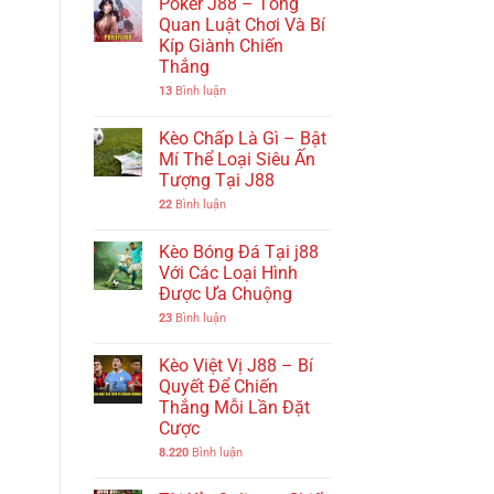
Poker J88 – Tổng
Quan Luật Chơi Và Bí
Kíp Giành Chiến
Thắng
13
Bình luận
Kèo Chấp Là Gì – Bật
Mí Thể Loại Siêu Ấn
Tượng Tại J88
22
Bình luận
Kèo Bóng Đá Tại j88
Với Các Loại Hình
Được Ưa Chuộng
23
Bình luận
Kèo Việt Vị J88 – Bí
Quyết Để Chiến
Thắng Mỗi Lần Đặt
Cược
8.220
Bình luận