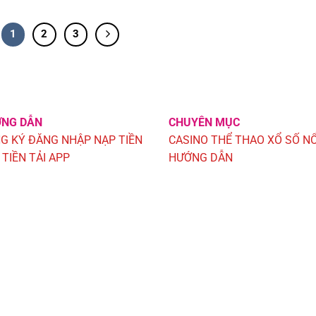
1
2
3
NG DẪN
CHUYÊN MỤC
G KÝ
ĐĂNG NHẬP
NẠP TIỀN
CASINO
THỂ THAO
XỔ SỐ
NỔ
 TIỀN
TẢI APP
HƯỚNG DẪN