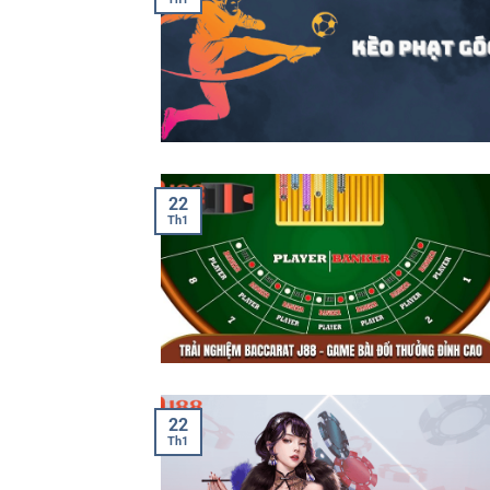
22
Th1
22
Th1