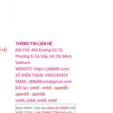
THÔNG TIN LIÊN HỆ
 HŨ
ĐỊA CHỈ: 460 Đường Số 10,
Phường 8, Gò Vấp, Hồ Chí Minh,
Vietnam
WEBSITE:
https://j88b88.com/
SỐ ĐIỆN THOẠI: 0983283424
EMAIL:
j88b88com@gmail.com
Đối tác:
on68
-
on68
-
open88
-
open88
-
open88
on68
,
on68
,
on68
,
on68
Xem thêm: Link vào
nhà cái ON68
mới
nhất 2026 | Link
ON68.COM
mới cập