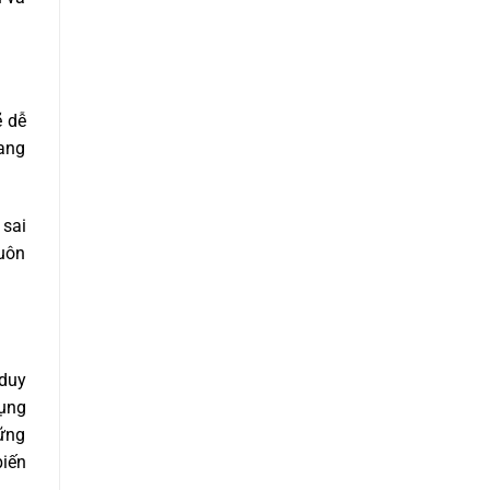
ẽ dễ
đang
 sai
luôn
 duy
dụng
hững
biến