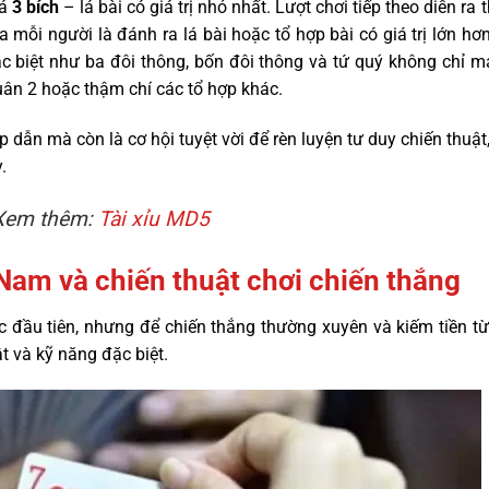
lá
3 bích
– lá bài có giá trị nhỏ nhất. Lượt chơi tiếp theo diễn ra 
mỗi người là đánh ra lá bài hoặc tổ hợp bài có giá trị lớn hơ
đặc biệt như ba đôi thông, bốn đôi thông và tứ quý không chỉ 
uân 2 hoặc thậm chí các tổ hợp khác.
ấp dẫn mà còn là cơ hội tuyệt vời để rèn luyện tư duy chiến thuật
.
Xem thêm:
Tài xỉu MD5
Nam và chiến thuật chơi chiến thắng
c đầu tiên, nhưng để chiến thắng thường xuyên và kiếm tiền từ
t và kỹ năng đặc biệt.