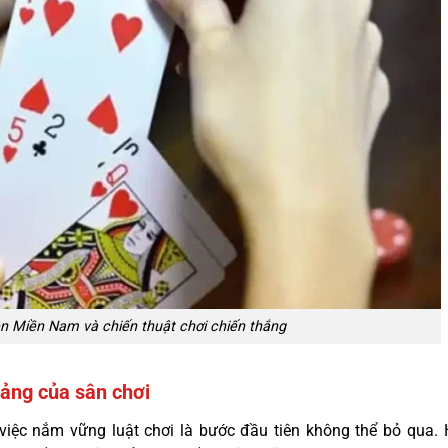
ên Miền Nam và chiến thuật chơi chiến thắng
ảng của sân chơi
việc nắm vững luật chơi là bước đầu tiên không thể bỏ qua.