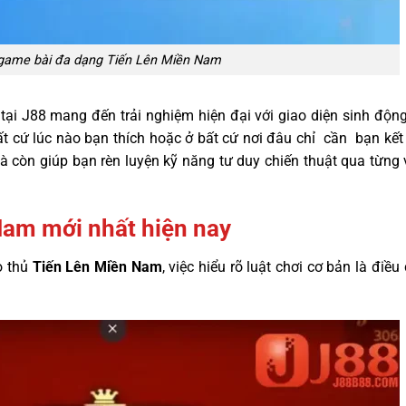
game bài đa dạng Tiến Lên Miền Nam
 tại J88 mang đến trải nghiệm hiện đại với giao diện sinh độn
ất cứ lúc nào bạn thích hoặc ở bất cứ nơi đâu chỉ cần bạn kết
, mà còn giúp bạn rèn luyện kỹ năng tư duy chiến thuật qua từng
Nam mới nhất hiện nay
o thủ
Tiến Lên Miền Nam
, việc hiểu rõ luật chơi cơ bản là điều