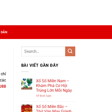
 DẪN
BÀI VIẾT GẦN ĐÂY
 chỉ
 các
Xổ Số Miền Nam –
Khám Phá Cơ Hội
J88
Trúng Lớn Mỗi Ngày
17
Bình luận
Xổ Số Miền Bắc –
Thử Vận May Giành