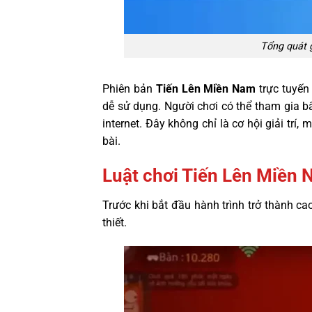
Tổng quát 
Phiên bản
Tiến Lên Miền Nam
trực tuyến
dễ sử dụng. Người chơi có thể tham gia b
internet. Đây không chỉ là cơ hội giải trí
bài.
Luật chơi Tiến Lên Miền 
Trước khi bắt đầu hành trình trở thành ca
thiết.